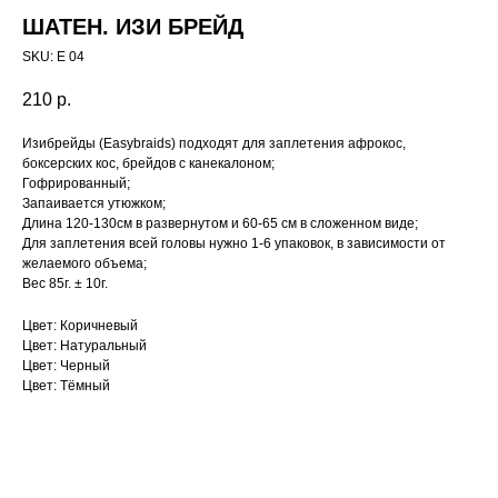
ШАТЕН. ИЗИ БРЕЙД
SKU:
E 04
210
р.
Изибрейды (Easybraids) подходят для заплетения афрокос,
боксерских кос, брейдов с канекалоном;
Гофрированный;
Запаивается утюжком;
Длина 120-130см в развернутом и 60-65 см в сложенном виде;
Для заплетения всей головы нужно 1-6 упаковок, в зависимости от
желаемого объема;
Вес 85г. ± 10г.
Цвет: Коричневый
Цвет: Натуральный
Цвет: Черный
Цвет: Тёмный